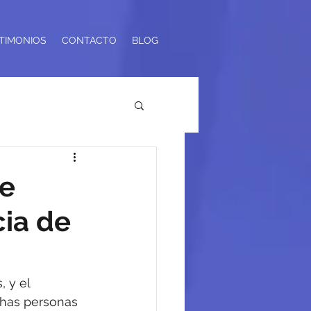
TIMONIOS
CONTACTO
BLOG
de
cia de
, y el 
chas personas 