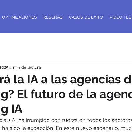
OPTIMIZACIONES
RESEÑAS
CASOS DE EXITO
VIDEO TES
 2025
4 min de lectura
rá la IA a las agencias 
g? El futuro de la agen
g IA
icial (IA) ha irrumpido con fuerza en todos los sectores
o ha sido la excepción. En este nuevo escenario, mu