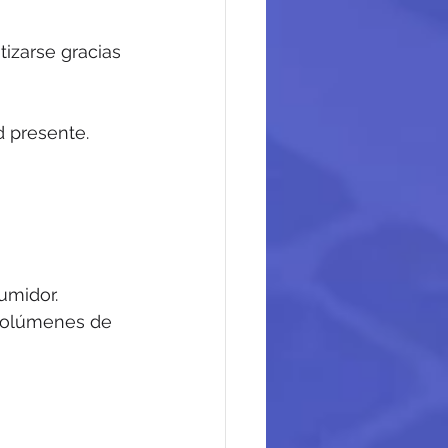
izarse gracias 
d presente. 
umidor.
volúmenes de 