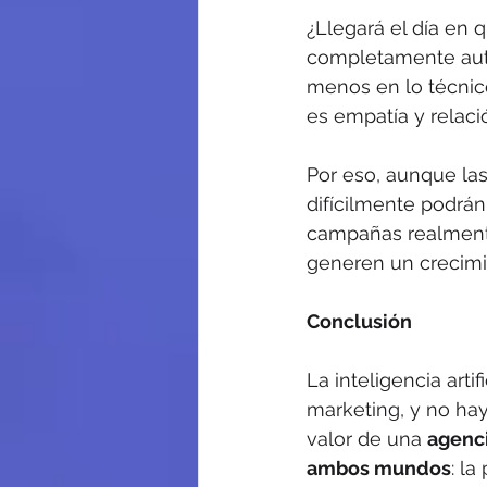
¿Llegará el día en 
completamente autó
menos en lo técnico
es empatía y relac
Por eso, aunque la
difícilmente podr
campañas realment
generen un crecimie
Conclusión
La inteligencia art
marketing, y no ha
valor de una 
agenci
ambos mundos
: la