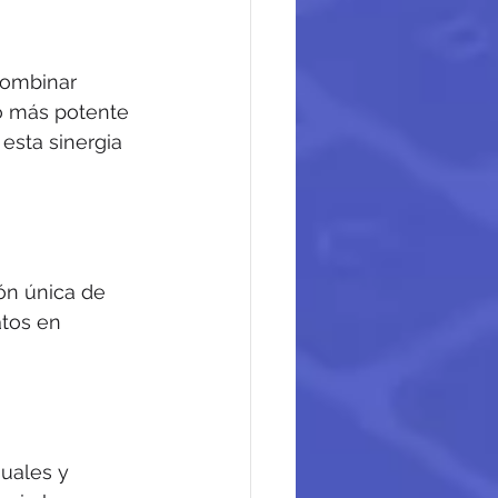
combinar 
o más potente 
esta sinergia 
ión única de 
tos en 
uales y 