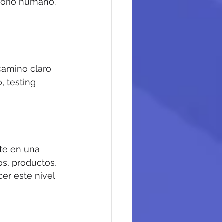
itorio humano. 
camino claro 
, testing 
te en una 
s, productos, 
er este nivel 