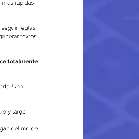
 más rápidas 
seguir reglas 
generar textos 
ce totalmente 
orta. Una 
io y largo 
lgan del molde.