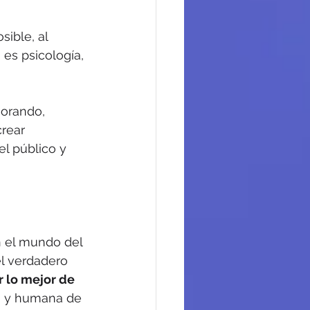
ible, al 
 es psicología, 
orando, 
rear 
 público y 
n el mundo del 
l verdadero 
 lo mejor de 
ica y humana de 