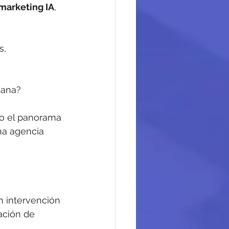
marketing IA
, 
, 
ana? 
do el panorama 
na agencia 
 intervención 
ación de 