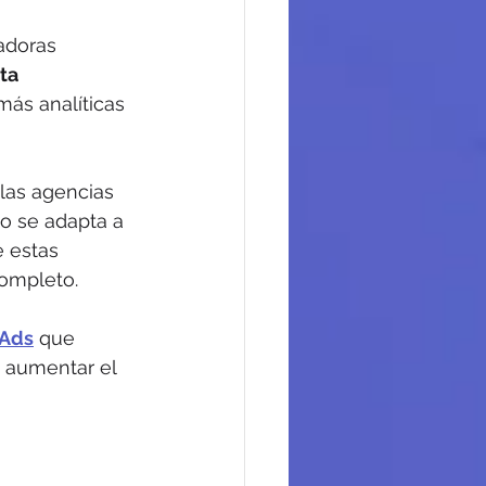
adoras 
ta 
más analíticas 
las agencias 
o se adapta a 
 estas 
completo.
 Ads
 que 
y aumentar el 