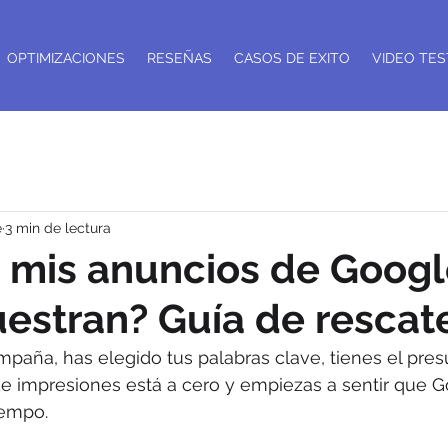
OPTIMIZACIONES
RESEÑAS
CASOS DE EXITO
VIDEO TES
e
3 min de lectura
 mis anuncios de Googl
estran? Guía de rescat
aña, has elegido tus palabras clave, tienes el presu
o de impresiones está a cero y empiezas a sentir que G
iempo.