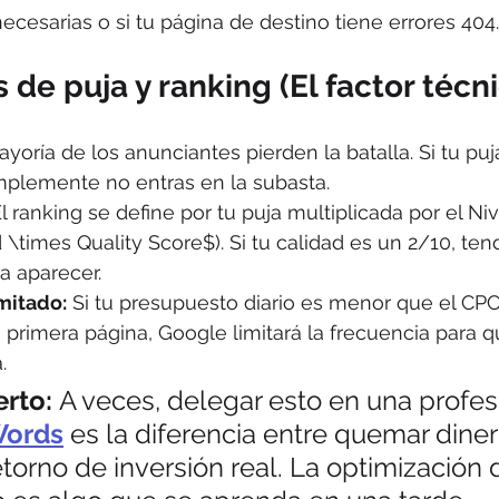
cesarias o si tu página de destino tiene errores 404.
 de puja y ranking (El factor técn
yoría de los anunciantes pierden la batalla. Si tu puj
mplemente no entras en la subasta.
El ranking se define por tu puja multiplicada por el Ni
 \times Quality Score$). Si tu calidad es un 2/10, te
a aparecer.
mitado:
 Si tu presupuesto diario es menor que el CPC
a primera página, Google limitará la frecuencia para q
.
rto:
 A veces, delegar esto en una profes
Words
 es la diferencia entre quemar diner
torno de inversión real. La optimización d