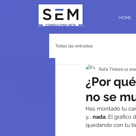
HOME
Todas las entradas
Rafa Tintoré
12 en
¿Por qué
no se mu
Has montado tu camp
y... 
nada
. El gráfic
quedando con tu t