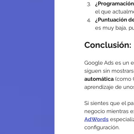
¿Programación
el que actualm
¿Puntuación de
es muy baja, pu
Conclusión:
Google Ads es un ec
siguen sin mostrars
automática
 (como 
aprendizaje de unos
Si sientes que el p
negocio mientras ex
AdWords
 especiali
configuración.