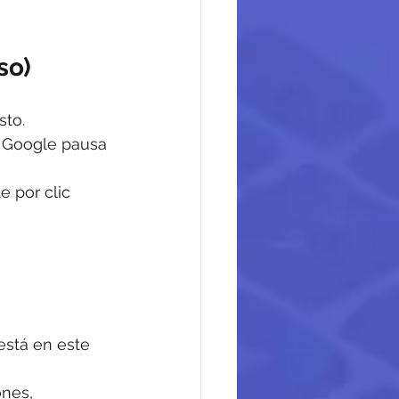
so)
sto.
, Google pausa 
e por clic 
está en este 
nes, 