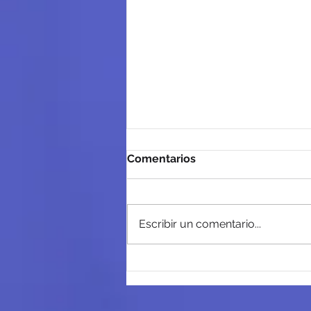
Comentarios
Escribir un comentario...
Estrategia Definitiva para
Campañas Google Ads B2B
en Barcelona: Guía SEO y
de Captación High-Ticket