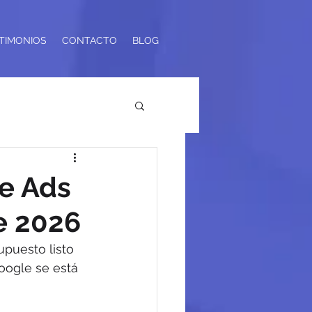
TIMONIOS
CONTACTO
BLOG
e Ads
e 2026
puesto listo 
oogle se está 