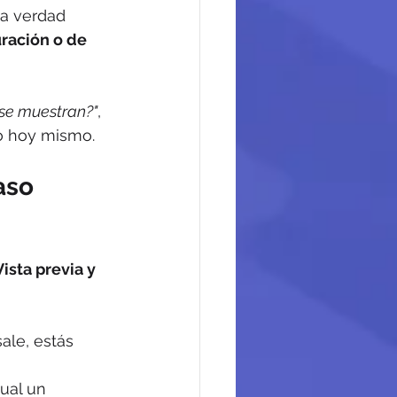
a verdad 
ración o de 
 se muestran?"
, 
rlo hoy mismo.
aso 
Vista previa y 
ale, estás 
ual un 