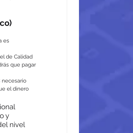
ico)
a es 
vel de Calidad 
ndrás que pagar 
 necesario 
ue el dinero 
ional 
o y 
el nivel 