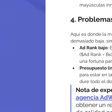
mayúsculas inne
4. Problemas
Aquí es donde la ma
demasiado baja, si
Ad Rank bajo:
 
($Ad Rank = Bid
una fortuna par
Presupuesto li
para estar en l
dure todo el día
Nota de expe
agencia Ad
obtener un re