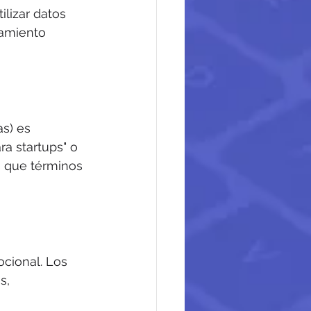
lizar datos 
amiento 
s) es 
a startups" o 
 que términos 
cional. Los 
s, 