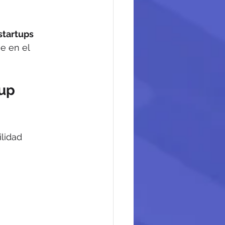
tartups 
e en el 
up 
lidad 