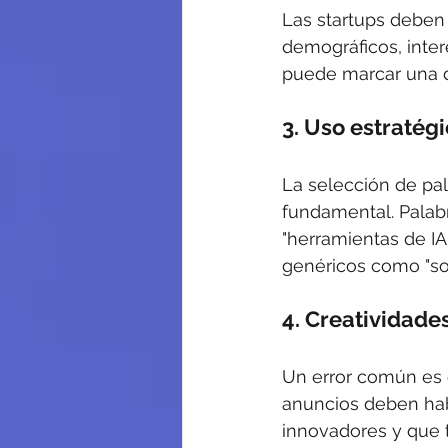
Las startups deben 
demográficos, inte
puede marcar una d
3. 
Uso estratégi
La selección de pal
fundamental. Palabr
"herramientas de I
genéricos como "so
4. 
Creatividade
Un error común es e
anuncios deben habl
innovadores y que tr