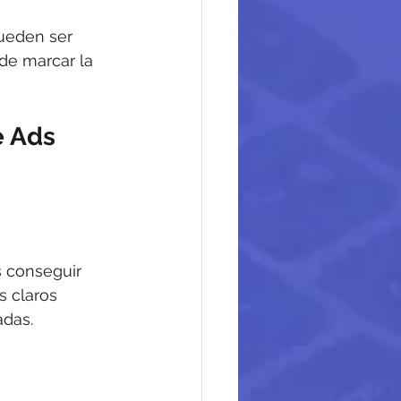
ueden ser 
de marcar la 
 Ads 
 conseguir 
 claros 
adas.