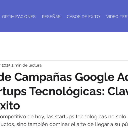
OPTIMIZACIONES
RESEÑAS
CASOS DE EXITO
VIDEO TES
r 2025
2 min de lectura
 de Campañas Google A
rtups Tecnológicas: Cla
xito
ompetitivo de hoy, las startups tecnológicas no solo
uctos, sino también dominar el arte de llegar a su pú