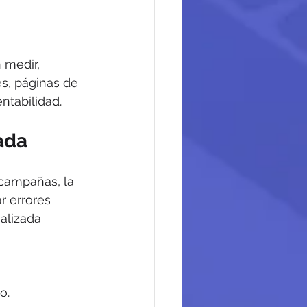
 medir, 
s, páginas de 
ntabilidad.
ada
campañas, la 
r errores 
alizada 
o.