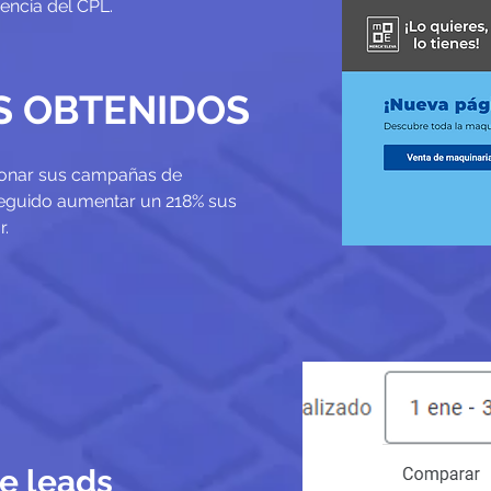
iencia del CPL.
S OBTENIDOS
onar sus campañas de
eguido aumentar un 218% sus
r.
e leads