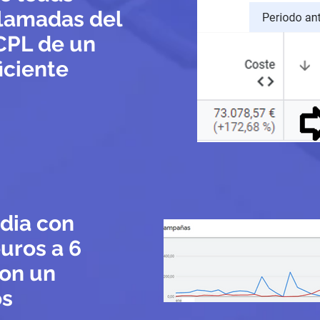
lamadas del
CPL de un
iciente
 dia con
uros a 6
con un
os