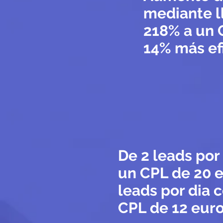
mediante l
218% a un 
14% más ef
De 2 leads por
un CPL de 20 e
leads por dia 
CPL de 12 eur