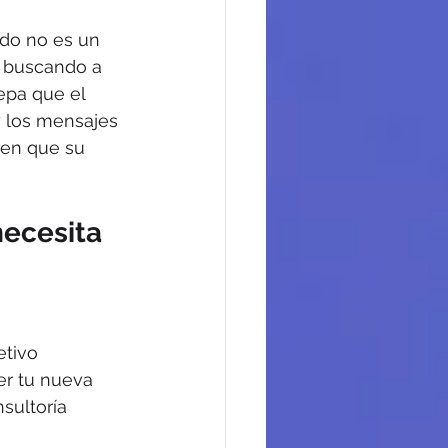
ndo no es un 
s buscando a 
epa que el 
y los mensajes 
 en que su 
ecesita 
etivo 
er tu nueva 
sultoría 