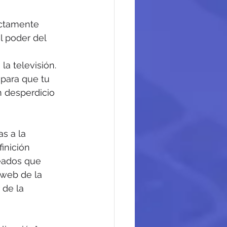
actamente 
l poder del 
a televisión. 
para que tu 
 desperdicio 
s a la 
inición 
eados que 
 web de la 
 de la 