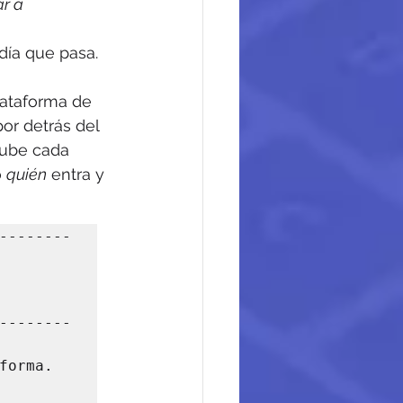
r a 
día que pasa.
lataforma de 
por detrás del 
Tube cada 
 
quién
 entra y 
--------
--------
       