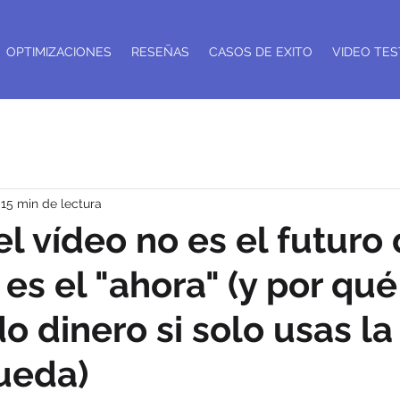
OPTIMIZACIONES
RESEÑAS
CASOS DE EXITO
VIDEO TES
15 min de lectura
el vídeo no es el futuro 
 es el "ahora" (y por qué
o dinero si solo usas la
ueda)