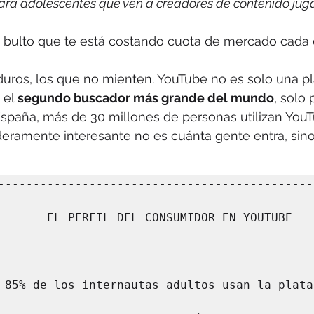
ara adolescentes que ven a creadores de contenido juga
 bulto que te está costando cuota de mercado cada 
duros, los que no mienten. YouTube no es solo una p
 el 
segundo buscador más grande del mundo
, solo 
España, más de 30 millones de personas utilizan You
deramente interesante no es cuánta gente entra, sino
---------------------------------------------
   EL PERFIL DEL CONSUMIDOR EN YOUTUBE                    
---------------------------------------------
5% de los internautas adultos usan la plataforma.    