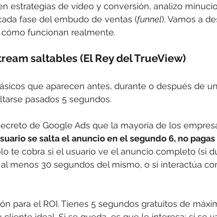
en estrategias de vídeo y conversión, analizo minuc
cada fase del embudo de ventas (
funnel
). Vamos a de
 cómo funcionan realmente.
stream saltables (El Rey del TrueView)
lásicos que aparecen antes, durante o después de un
altarse pasados 5 segundos.
secreto de Google Ads que la mayoría de los empresa
usuario se salta el anuncio en el segundo 6, no pagas 
lo te cobra si el usuario ve el anuncio completo (si 
 al menos 30 segundos del mismo, o si interactúa con 
ón para el ROI. Tienes 5 segundos gratuitos de máxi
cliente ideal. Si se queda, es que le interesa; si se va