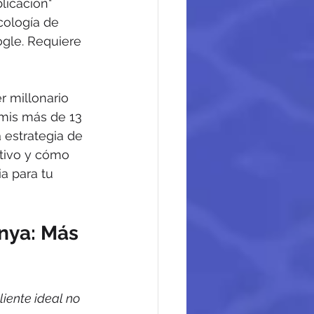
licación" 
cología de 
gle. Requiere 
r millonario 
mis más de 13 
 estrategia de 
tivo y cómo 
a para tu 
nya: Más 
liente ideal no 