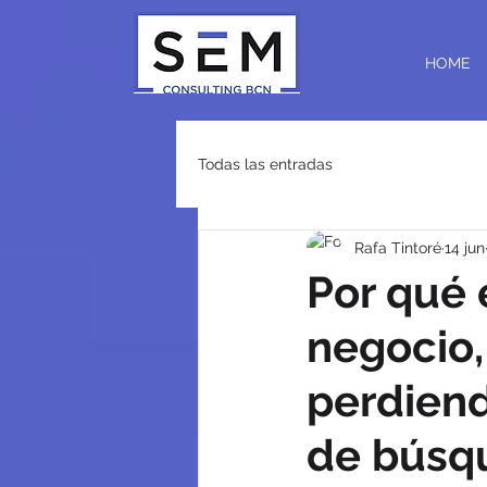
HOME
Todas las entradas
Rafa Tintoré
14 jun
Por qué 
negocio,
perdiend
de búsq