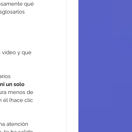
iosamente qué 
sglosarlos 
 vídeo y que 
rios 
ni un solo 
dura menos de 
él (hace clic 
ma atención 
, te ha salido 