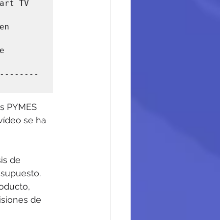
rt TV 
n 
 
--------
las PYMES 
vídeo se ha 
is de 
esupuesto.
oducto, 
isiones de 