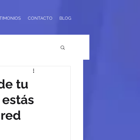
TIMONIOS
CONTACTO
BLOG
de tu
 estás
 red