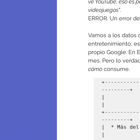
ve YouTube, eso es p
videojuegos"
.
ERROR. Un error de
Vamos a los datos 
entretenimiento; es
propio Google. En 
mes. Pero lo verda
cómo
 consume.
+-----------
---------+

|               
|

+-----------
---------+

|  * Más del 8
|
