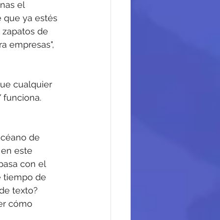
nas el 
 que ya estés 
r zapatos de 
ra empresas", 
que cualquier 
 funciona. 
océano de 
 en este 
asa con el 
e tiempo de 
de texto? 
er cómo 