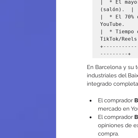
|  * El mayo
(salón).  |

|  * El 70% 
YouTube.     
|  * Tiempo 
TikTok/Reels.
+-----------
En Barcelona y su t
industriales del Ba
integrado completa
El comprador 
B
mercado en You
El comprador 
B
opiniones de ex
compra.