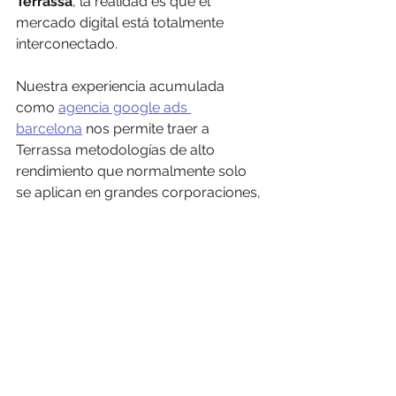
Terrassa
, la realidad es que el 
mercado digital está totalmente 
interconectado. 
Nuestra experiencia acumulada 
como 
agencia google ads 
barcelona
 nos permite traer a 
Terrassa metodologías de alto 
rendimiento que normalmente solo 
se aplican en grandes corporaciones, 
pero adaptándolas al presupuesto y 
la cercanía del cliente local.
No somos una "fábrica de anuncios" 
que automatiza todo y envía un 
reporte estándar a final de mes. 
Somos consultores de negocio. 
Analizamos tus márgenes, 
estudiamos a tu competencia en el 