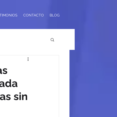
TIMONIOS
CONTACTO
BLOG
as
zada
as sin