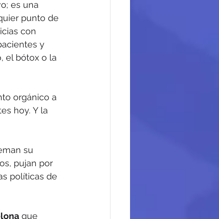
o; es una 
lquier punto de 
icias con 
pacientes y 
 el bótox o la 
nto orgánico a 
es hoy. Y la 
ueman su 
os, pujan por 
s políticas de 
elona
 que 