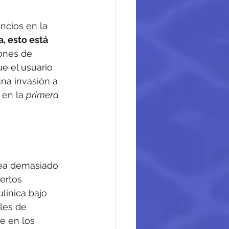
ncios en la 
, esto está 
ones de 
e el usuario 
na invasión a 
 en la 
primera 
sea demasiado 
ertos 
línica bajo 
les de 
e en los 