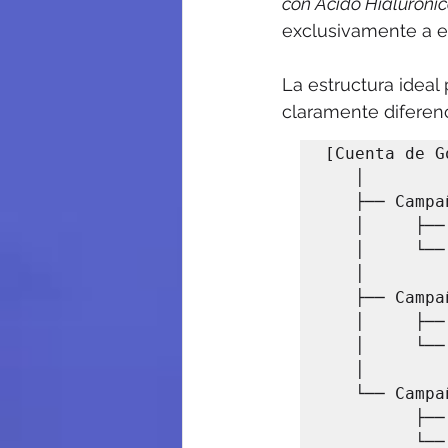
con Ácido Hialuróni
exclusivamente a e
La estructura ideal 
claramente diferen
[Cuenta de G
   │

   ├── Campaña: Facial - Ácido Hialurónico

   │     ├── Grupo de Anuncios: Aumento de Labios

   │     └── Grupo de Anuncios: Relleno de Ojeras

   │

   ├── Campaña: Corporal - Reductores

   │     ├── Grupo de Anuncios: Criolipólisis

   │     └── Grupo de Anuncios: Carboxiterapia

   │

   └── Campaña: Cirugía Estética (Si aplica)

         ├── Grupo de Anuncios: Blefaroplastia Barcelona
