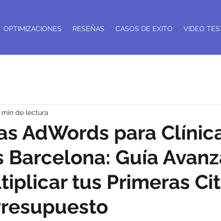
OPTIMIZACIONES
RESEÑAS
CASOS DE EXITO
VIDEO TES
 min de lectura
s AdWords para Clínic
s Barcelona: Guía Avan
tiplicar tus Primeras Cit
 Presupuesto