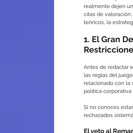
realmente dejen un 
citas de valoración,
teóricos, la estrate
1. El Gran D
Restriccione
Antes de redactar e
las reglas del jue
relacionado con la 
política corporativ
Si no conoces estas
rechazados sistemá
El veto al Rema