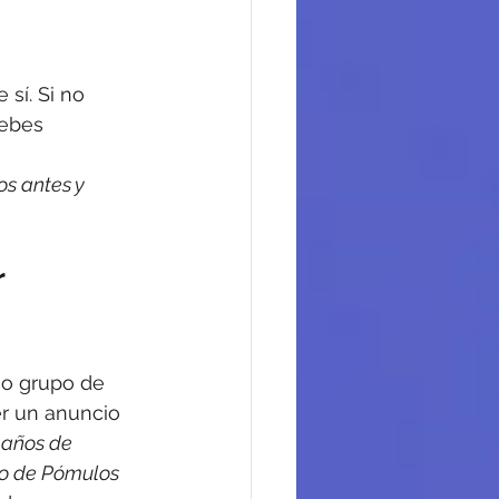
sí. Si no 
ebes 
os antes y 
 
o grupo de 
r un anuncio 
 años de 
 de Pómulos 