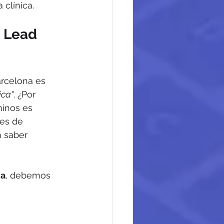
 clínica.
e Lead 
rcelona es 
ica"
. ¿Por 
minos es 
es de 
 saber 
na
, debemos 