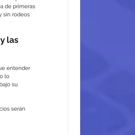
da de primeras 
y sin rodeos 
y las 
que entender 
o lo 
bajo su 
cios serán 