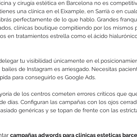
icina y cirugía estética en Barcelona no es competitiv
 tienes una clínica en el Eixample, en Sarrià o en cua
abrás perfectamente de lo que hablo. Grandes franqu
ados, clínicas boutique compitiendo por los mismos 
os en tratamientos estrella como el ácido hialurónico,
delegar tu visibilidad únicamente en el posicionamie
s bailes de Instagram es arriesgado. Necesitas pacient
pida para conseguirlo es Google Ads.
yoría de los centros cometen errores críticos que q
de días. Configuran las campañas con los ojos cerrad
siado genéricas y se topan de frente con las estricta
tar 
campañas adwords para clinicas esteticas barc