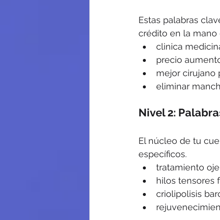
Estas palabras clav
crédito en la mano 
clinica medici
precio aumento
mejor cirujano 
eliminar mancha
Nivel 2: Palabr
El núcleo de tu cu
específicos.
tratamiento oje
hilos tensores 
criolipolisis ba
rejuvenecimient