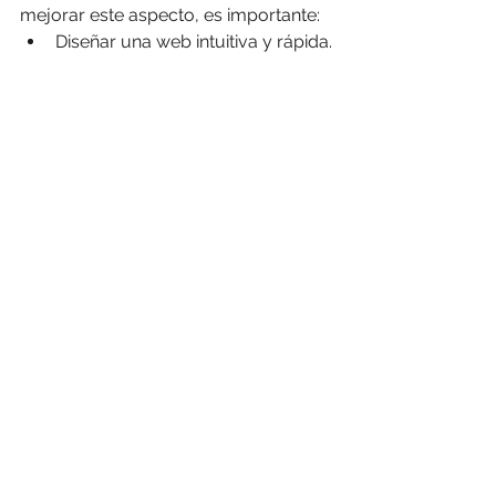
mejorar este aspecto, es importante:
Diseñar una web intuitiva y rápida.
Adaptar el sitio a dispositivos 
móviles.
Reducir la tasa de rebote 
ofreciendo contenido relevante y 
bien estructurado.
Conclusión
Posicionarse primero en Google, ya 
sea mediante Google Ads o 
estrategias SEO, requiere una 
inversión en tiempo, dinero y 
esfuerzo. Para negocios con 
presupuestos limitados, la mejor 
opción es combinar ambas 
estrategias: a
provechar Google Ads 