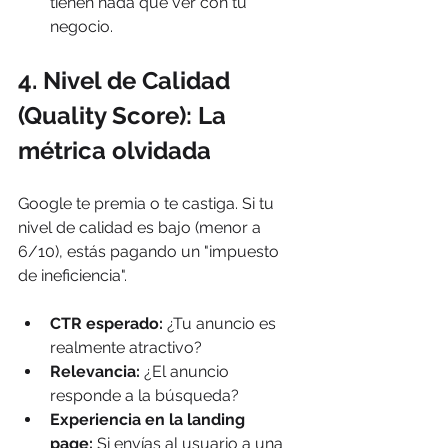
tienen nada que ver con tu 
negocio.
4. Nivel de Calidad 
(Quality Score): La 
métrica olvidada
Google te premia o te castiga. Si tu 
nivel de calidad es bajo (menor a 
6/10), estás pagando un "impuesto 
de ineficiencia".
CTR esperado:
 ¿Tu anuncio es 
realmente atractivo?
Relevancia:
 ¿El anuncio 
responde a la búsqueda?
Experiencia en la landing 
page:
 Si envías al usuario a una 