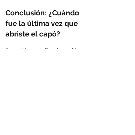
Conclusión: ¿Cuándo 
fue la última vez que 
abriste el capó?
El ecosistema de Google cambia 
cada mes. Lo que funcionaba en 
2023, hoy es una práctica obsoleta 
que te resta competitividad. Realizar 
una 
auditoría cuenta google ads
 de 
forma trimestral no es un lujo, es una 
necesidad básica de mantenimiento 
para cualquier negocio serio.
Si después de leer esto sientes que tu 
cuenta necesita una mirada experta y 
profesional para escalar resultados, 